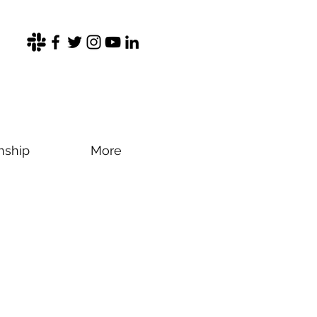
nship
More