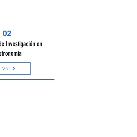
02
de Investigación en
stronomía
Ver
Con el apoyo
institucional de: