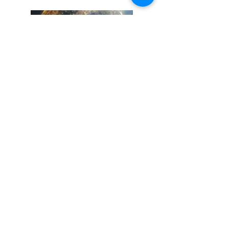
Electrones energéticos en
llamaradas solares: Diagnóstico
simultáneo en Rayos X y Radio con
Solar Orbiter
David Leonardo Paipa León
PSL - Observatorio de París / LIRA