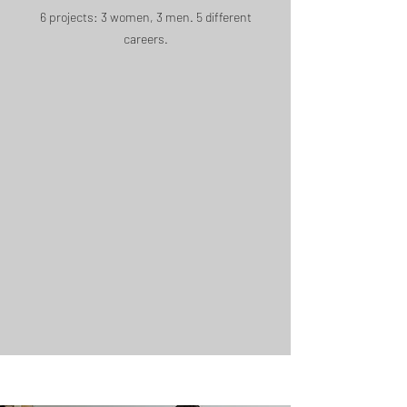
6 projects: 3 women, 3 men. 5 different
careers.