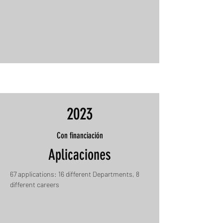
2023
Con financiación
Aplicaciones
67 applications: 16 different Departments, 8
different careers