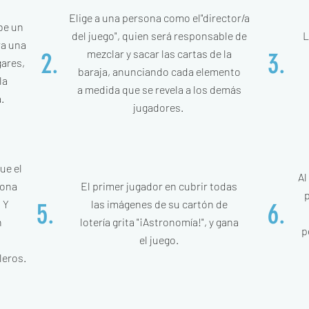
Elige a una persona como el
"director/a
be un
del juego", quien
será responsable de
L
ra una
mezclar y
sacar las cartas de la
2.
3.
gares,
baraja,
anunciando cada elemento
la
a
medida que se revela a los
demás
.
jugadores.
ue el
Al
iona
El primer jugador en cubrir
todas
p
 Y
las imágenes de su cartón
de
5.
6.
n
lotería grita "¡Astronomía!", y
gana
p
s
el juego.
leros.