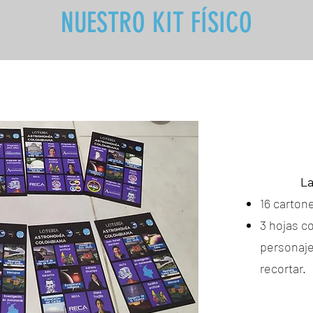
NUESTRO KIT FÍSICO
La
16 carton
3 hojas co
personaj
recortar.