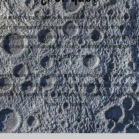
En nuestro país tenemos mucha historia en Astronomía,
contamos con programas profesionales, astrofísicos/as
mosos, planetarios, observatorios, grupos de investigaci
royectos para niños/as, jóvenes y adultos interesados en 
área, y mucho más.
ueremos resaltar que la astronomía no solo se da en país
ejanos, sino que dentro en Colombia tenemos mucho par
portar en esta área. Aprendámos de una manera divertid
mientras jugamos.