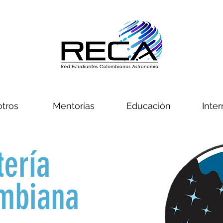
tros
Mentorías
Educación
Inter
tería
mbiana