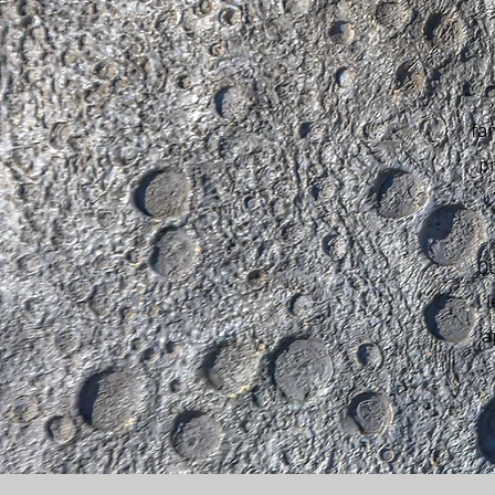
fa
p
Q
l
a