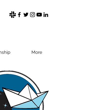
nship
More