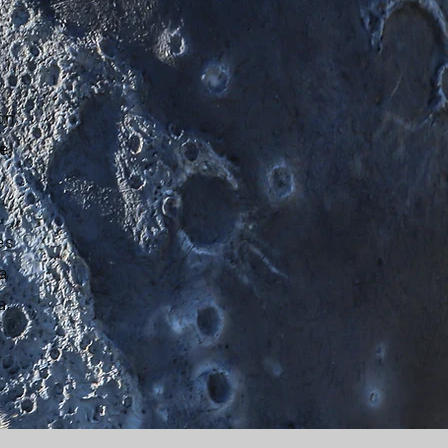
ón,
el
es
a
a,