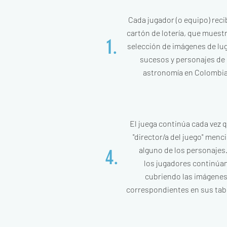
Cada jugador (o equipo) reci
cartón de lotería, que muest
1.
selección de imágenes de lu
sucesos y personajes de 
astronomía en Colombia
El juega continúa cada vez q
"director/a del juego" menc
alguno de los personajes.
4.
los
jugadores continúa
cubriendo
las imágene
correspondientes
en sus tab