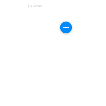
Siguiente
RECA - Astronomía
Política de Tratamiento de Datos
Código de conducta de RECA
reca.astronomia@gmail.com
Financiado por: