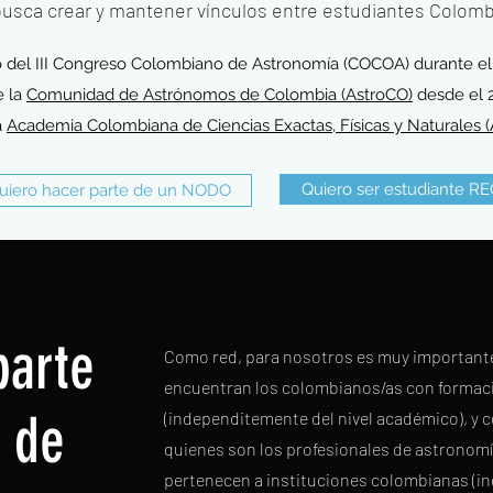
usca crear y mantener vínculos entre estudiantes Colomb
 del III Congreso Colombiano de Astronomía (COCOA) durante el
e la
Comunidad de Astrónomos de Colombia (AstroCO)
desde el 2
a
Academia Colombiana de Ciencias Exactas, Físicas y Naturales
Quiero ser estudiante R
uiero hacer parte de un NODO
parte
Como red, para nosotros es muy important
encuentran los colombianos/as con formac
 de
(independitemente del nivel académico), y 
quienes son los profesionales de astronom
pertenecen a instituciones colombianas (