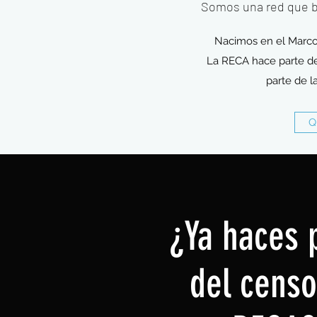
Somos una red que b
Nacimos en el Marco
La RECA hace parte d
parte de l
Q
¿Ya haces 
del censo