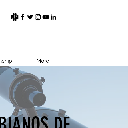
nship
More
BIANOS DE