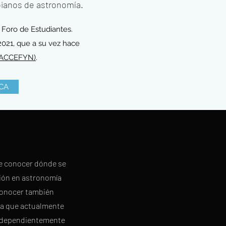
ianos de astronomía.
 Foro de Estudiantes.
021, que a su vez hace
 (ACCEFYN)
.
ECA
e conocer dónde se
ión en astronomía
conocer también
ía que actualmente
independientemente